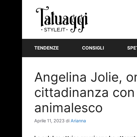
Vai
al
contenuto
TENDENZE
CONSIGLI
SPE
Angelina Jolie, 
cittadinanza con
animalesco
Aprile 11, 2023
di
Arianna