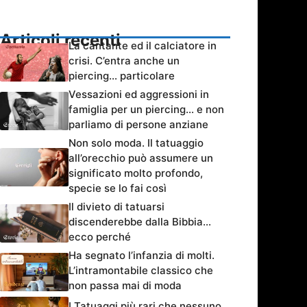
Articoli recenti
La cantante ed il calciatore in
crisi. C’entra anche un
piercing… particolare
Vessazioni ed aggressioni in
famiglia per un piercing… e non
parliamo di persone anziane
Non solo moda. Il tatuaggio
all’orecchio può assumere un
significato molto profondo,
specie se lo fai così
Il divieto di tatuarsi
discenderebbe dalla Bibbia…
ecco perché
Ha segnato l’infanzia di molti.
L’intramontabile classico che
non passa mai di moda
I Tatuaggi più rari che nessuno