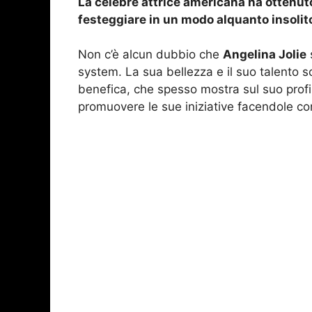
La celebre attrice americana ha ottenuto
festeggiare in un modo alquanto insolit
Non c’è alcun dubbio che
Angelina Jolie
s
system. La sua bellezza e il suo talento so
benefica, che spesso mostra sul suo profi
promuovere le sue iniziative facendole co