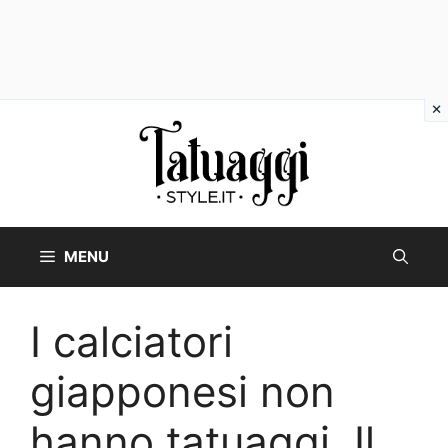
Vai
al
contenuto
MENU
I calciatori
giapponesi non
hanno tatuaggi. Il