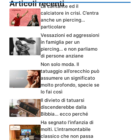
Articoli recenti
La cantante ed il
calciatore in crisi. C’entra
anche un piercing…
particolare
Vessazioni ed aggressioni
in famiglia per un
piercing… e non parliamo
di persone anziane
Non solo moda. Il
tatuaggio all’orecchio può
assumere un significato
molto profondo, specie se
lo fai così
Il divieto di tatuarsi
discenderebbe dalla
Bibbia… ecco perché
Ha segnato l’infanzia di
molti. L’intramontabile
classico che non passa