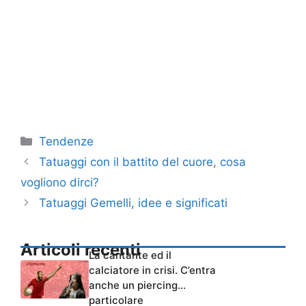
Categorie
Tendenze
Tatuaggi con il battito del cuore, cosa
vogliono dirci?
Tatuaggi Gemelli, idee e significati
Articoli recenti
La cantante ed il
calciatore in crisi. C’entra
anche un piercing…
particolare