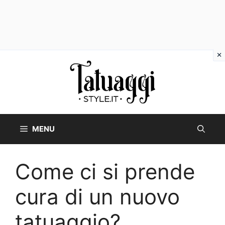
Vai
al
contenuto
MENU
Come ci si prende
cura di un nuovo
tatuaggio?