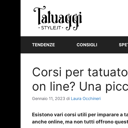
Vai
al
contenuto
TENDENZE
CONSIGLI
SPE
Corsi per tatuator
on line? Una picc
Gennaio 11, 2023
di
Laura Occhineri
Esistono vari corsi utili per imparare a 
anche online, ma non tutti offrono quest