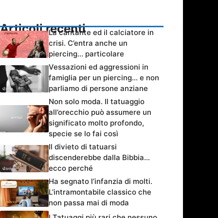
Articoli recenti
La cantante ed il calciatore in
crisi. C’entra anche un
piercing… particolare
Vessazioni ed aggressioni in
famiglia per un piercing… e non
parliamo di persone anziane
Non solo moda. Il tatuaggio
all’orecchio può assumere un
significato molto profondo,
specie se lo fai così
Il divieto di tatuarsi
discenderebbe dalla Bibbia…
ecco perché
Ha segnato l’infanzia di molti.
L’intramontabile classico che
non passa mai di moda
I Tatuaggi più rari che nessuno