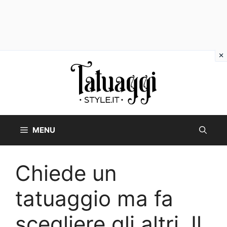
Vai
al
contenuto
MENU
Chiede un
tatuaggio ma fa
scegliere gli altri. Il