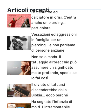
Articoli recenti
La cantante ed il
calciatore in crisi. C’entra
anche un piercing…
particolare
Vessazioni ed aggressioni
in famiglia per un
piercing… e non parliamo
di persone anziane
Non solo moda. Il
tatuaggio all’orecchio può
assumere un significato
molto profondo, specie se
lo fai così
Il divieto di tatuarsi
discenderebbe dalla
Bibbia… ecco perché
Ha segnato l’infanzia di
molti. L’intramontabile