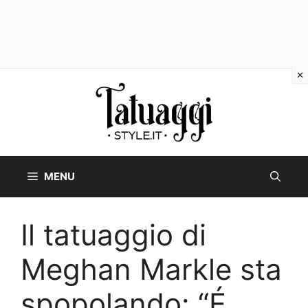
Vai
al
contenuto
MENU
Il tatuaggio di
Meghan Markle sta
spopolando: “É