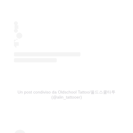
Un post condiviso da Oldschool Tattoo/올드스쿨타투
(@alin_tattooer)