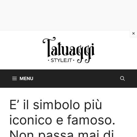
Vai
al
contenuto
MENU
E’ il simbolo più
iconico e famoso.
Non passa mai di