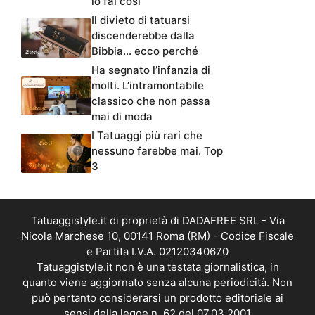
lo fai così
Il divieto di tatuarsi
discenderebbe dalla
Bibbia… ecco perché
Ha segnato l’infanzia di
molti. L’intramontabile
classico che non passa
mai di moda
I Tatuaggi più rari che
nessuno farebbe mai. Top
3
Tatuaggistyle.it di proprietà di DADAFREE SRL - Via
Nicola Marchese 10, 00141 Roma (RM) - Codice Fiscale
e Partita I.V.A. 02120340670
Tatuaggistyle.it non è una testata giornalistica, in
quanto viene aggiornato senza alcuna periodicità. Non
può pertanto considerarsi un prodotto editoriale ai
sensi della legge n. 62 del 07.03.2001