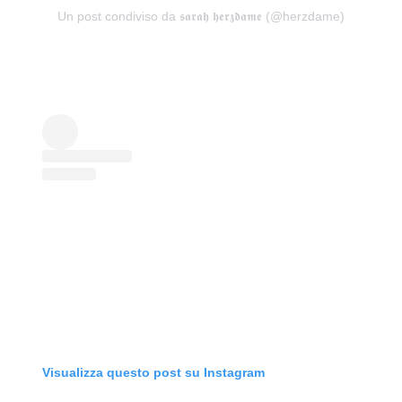
Un post condiviso da 𝖘𝖆𝖗𝖆𝖍 𝖍𝖊𝖗𝖟𝖉𝖆𝖒𝖊 (@herzdame)
Visualizza questo post su Instagram