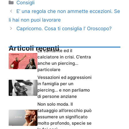
Categorie
Consigli
E’ una regola che non ammette eccezioni. Se
li hai non puoi lavorare
Capricorno. Cosa ti consiglia l’ Oroscopo?
Articoli recenti
La cantante ed il
calciatore in crisi. C’entra
anche un piercing…
particolare
Vessazioni ed aggressioni
in famiglia per un
piercing… e non parliamo
di persone anziane
Non solo moda. Il
tatuaggio all’orecchio può
assumere un significato
molto profondo, specie se