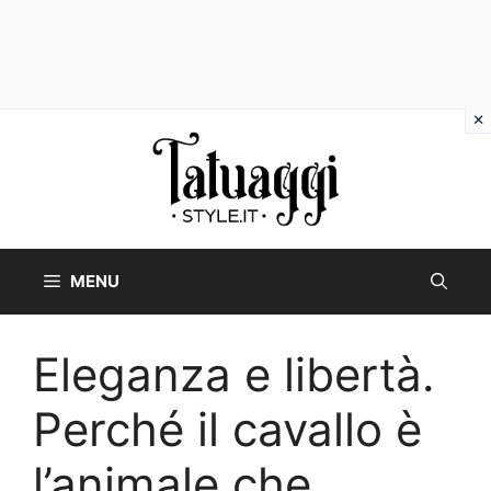
Vai
al
contenuto
MENU
Eleganza e libertà.
Perché il cavallo è
l’animale che