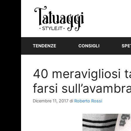
Vai
al
contenuto
TENDENZE
CONSIGLI
SPE
40 meravigliosi t
farsi sull’avambr
Dicembre 11, 2017
di
Roberto Rossi