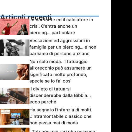
Articoli recenti
La cantante ed il calciatore in
crisi. C’entra anche un
piercing… particolare
Vessazioni ed aggressioni in
famiglia per un piercing… e non
parliamo di persone anziane
Non solo moda. Il tatuaggio
all’orecchio può assumere un
significato molto profondo,
specie se lo fai così
Il divieto di tatuarsi
discenderebbe dalla Bibbia…
ecco perché
Ha segnato l’infanzia di molti.
L’intramontabile classico che
non passa mai di moda
I Tatuaggi più rari che nessuno