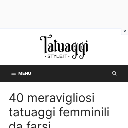
Vai
al
contenuto
MENU
40 meravigliosi
tatuaggi femminili
da farsi