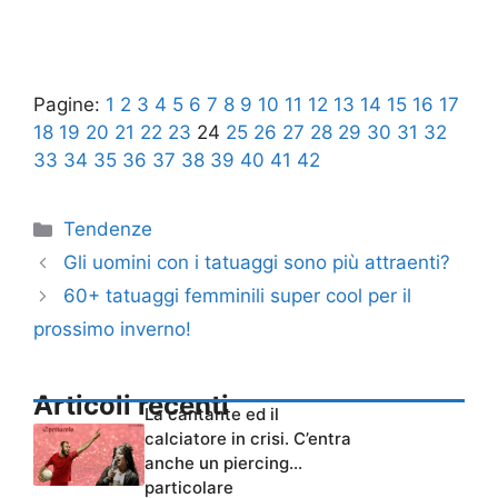
Pagine:
1
2
3
4
5
6
7
8
9
10
11
12
13
14
15
16
17
18
19
20
21
22
23
24
25
26
27
28
29
30
31
32
33
34
35
36
37
38
39
40
41
42
Categorie
Tendenze
Gli uomini con i tatuaggi sono più attraenti?
60+ tatuaggi femminili super cool per il
prossimo inverno!
Articoli recenti
La cantante ed il
calciatore in crisi. C’entra
anche un piercing…
particolare