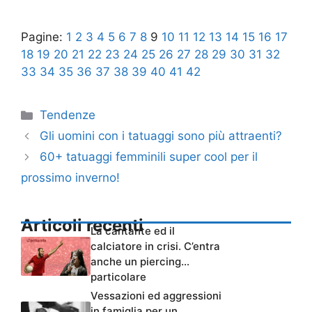
Pagine:
1
2
3
4
5
6
7
8
9
10
11
12
13
14
15
16
17
18
19
20
21
22
23
24
25
26
27
28
29
30
31
32
33
34
35
36
37
38
39
40
41
42
Categorie
Tendenze
Gli uomini con i tatuaggi sono più attraenti?
60+ tatuaggi femminili super cool per il
prossimo inverno!
Articoli recenti
La cantante ed il
calciatore in crisi. C’entra
anche un piercing…
particolare
Vessazioni ed aggressioni
in famiglia per un