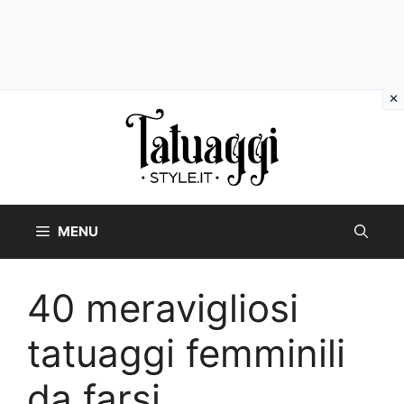
Vai
al
contenuto
MENU
40 meravigliosi
tatuaggi femminili
da farsi