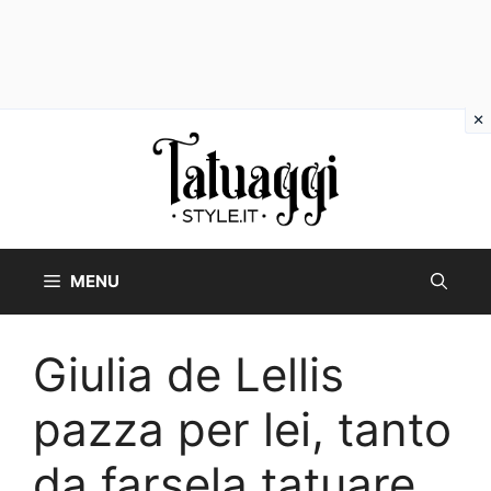
Vai
al
contenuto
MENU
Giulia de Lellis
pazza per lei, tanto
da farsela tatuare