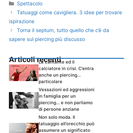
Categorie
Spettacolo
Tatuaggi come cavigliera. 3 idee per trovare
ispirazione
Torna il septum, tutto quello che c’è da
sapere sul piercing più discusso
Articoli recenti
La cantante ed il
calciatore in crisi. C’entra
anche un piercing…
particolare
Vessazioni ed aggressioni
in famiglia per un
piercing… e non parliamo
di persone anziane
Non solo moda. Il
tatuaggio all’orecchio può
assumere un significato