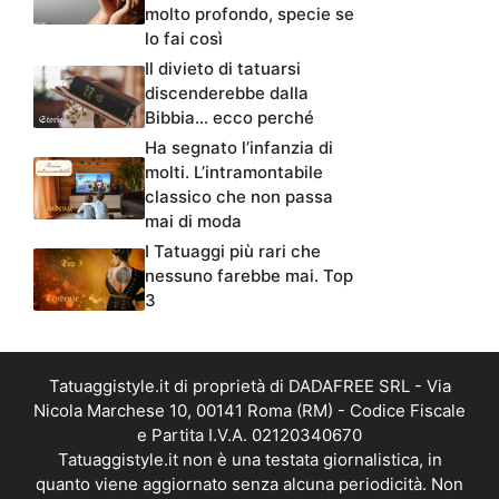
molto profondo, specie se
lo fai così
Il divieto di tatuarsi
discenderebbe dalla
Bibbia… ecco perché
Ha segnato l’infanzia di
molti. L’intramontabile
classico che non passa
mai di moda
I Tatuaggi più rari che
nessuno farebbe mai. Top
3
Tatuaggistyle.it di proprietà di DADAFREE SRL - Via
Nicola Marchese 10, 00141 Roma (RM) - Codice Fiscale
e Partita I.V.A. 02120340670
Tatuaggistyle.it non è una testata giornalistica, in
quanto viene aggiornato senza alcuna periodicità. Non