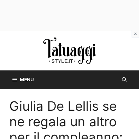
Vai
al
contenuto
MENU
Giulia De Lellis se
ne regala un altro
per il compleanno: