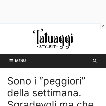
Vai
al
contenuto
MENU
Sono i “peggiori”
della settimana.
Sgradevoli ma che