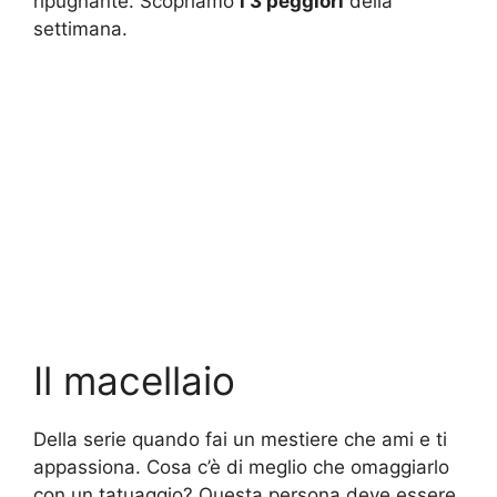
ripugnante. Scopriamo
i 3 peggiori
della
settimana.
Il macellaio
Della serie quando fai un mestiere che ami e ti
appassiona. Cosa c’è di meglio che omaggiarlo
con un tatuaggio? Questa persona deve essere