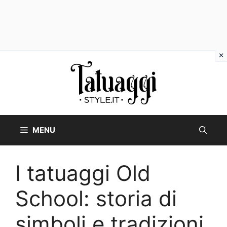
Vai
al
contenuto
MENU
I tatuaggi Old
School: storia di
simboli e tradizioni