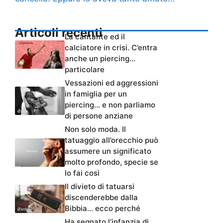
Articoli recenti
La cantante ed il
calciatore in crisi. C’entra
anche un piercing…
particolare
Vessazioni ed aggressioni
in famiglia per un
piercing… e non parliamo
di persone anziane
Non solo moda. Il
tatuaggio all’orecchio può
assumere un significato
molto profondo, specie se
lo fai così
Il divieto di tatuarsi
discenderebbe dalla
Bibbia… ecco perché
Ha segnato l’infanzia di