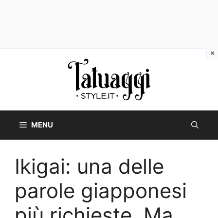
Vai
al
contenuto
MENU
Ikigai: una delle
parole giapponesi
più richieste. Ma