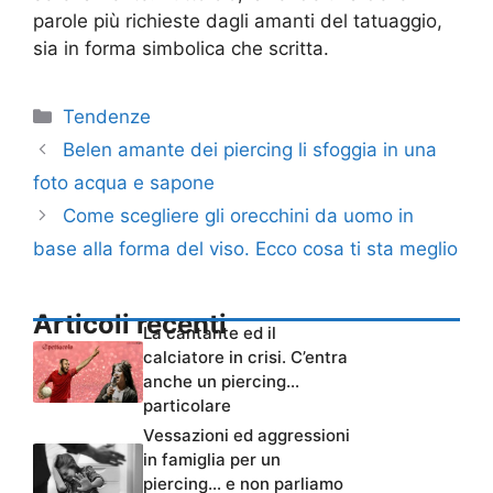
parole più richieste dagli amanti del tatuaggio,
sia in forma simbolica che scritta.
Categorie
Tendenze
Belen amante dei piercing li sfoggia in una
foto acqua e sapone
Come scegliere gli orecchini da uomo in
base alla forma del viso. Ecco cosa ti sta meglio
Articoli recenti
La cantante ed il
calciatore in crisi. C’entra
anche un piercing…
particolare
Vessazioni ed aggressioni
in famiglia per un
piercing… e non parliamo