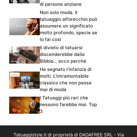
di persone anziane
Non solo moda. Il
tatuaggio all’orecchio può
assumere un significato
molto profondo, specie se
lo fai così
Il divieto di tatuarsi
discenderebbe dalla
Bibbia… ecco perché
Ha segnato l’infanzia di
molti. L’intramontabile
classico che non passa
mai di moda
I Tatuaggi più rari che
nessuno farebbe mai. Top
3
Tatuaggistyle.it di proprietà di DADAFREE SRL - Via