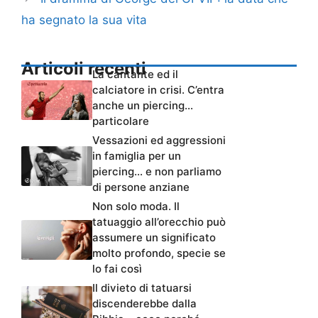
ha segnato la sua vita
Articoli recenti
La cantante ed il
calciatore in crisi. C’entra
anche un piercing…
particolare
Vessazioni ed aggressioni
in famiglia per un
piercing… e non parliamo
di persone anziane
Non solo moda. Il
tatuaggio all’orecchio può
assumere un significato
molto profondo, specie se
lo fai così
Il divieto di tatuarsi
discenderebbe dalla