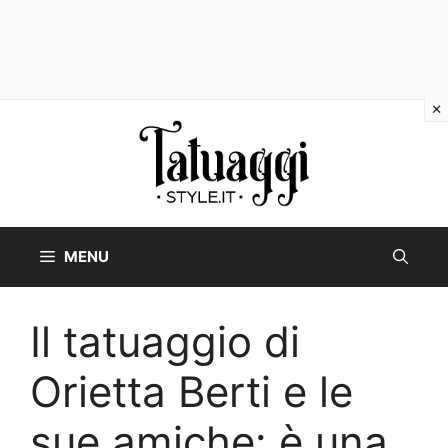
Vai
al
contenuto
MENU
Il tatuaggio di
Orietta Berti e le
sue amiche: è una