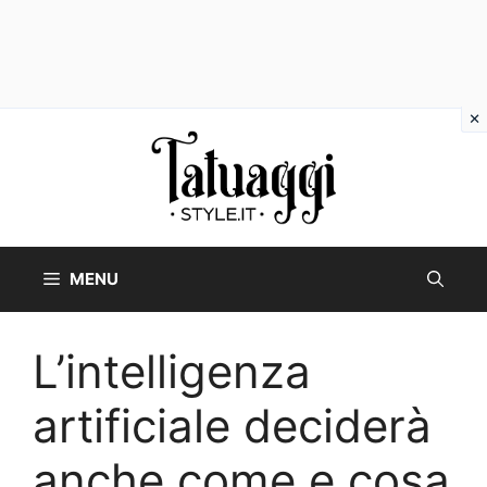
Vai
al
contenuto
MENU
L’intelligenza
artificiale deciderà
anche come e cosa