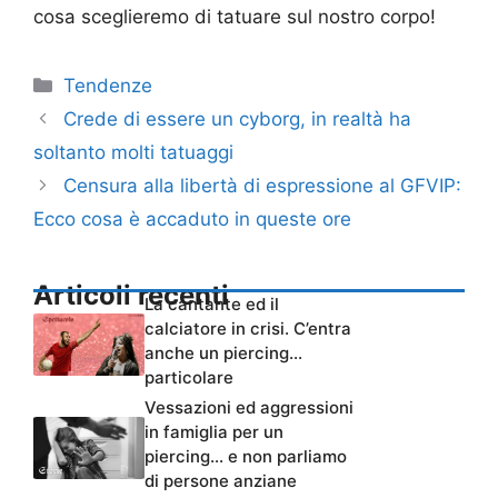
cosa sceglieremo di tatuare sul nostro corpo!
Categorie
Tendenze
Crede di essere un cyborg, in realtà ha
soltanto molti tatuaggi
Censura alla libertà di espressione al GFVIP:
Ecco cosa è accaduto in queste ore
Articoli recenti
La cantante ed il
calciatore in crisi. C’entra
anche un piercing…
particolare
Vessazioni ed aggressioni
in famiglia per un
piercing… e non parliamo
di persone anziane