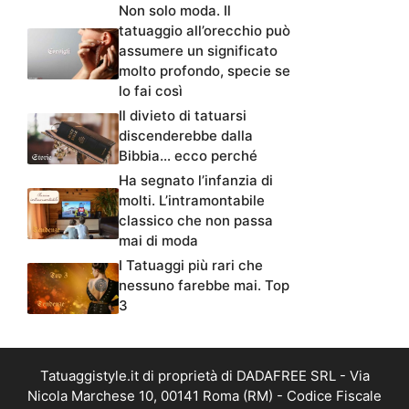
Non solo moda. Il
tatuaggio all’orecchio può
assumere un significato
molto profondo, specie se
lo fai così
Il divieto di tatuarsi
discenderebbe dalla
Bibbia… ecco perché
Ha segnato l’infanzia di
molti. L’intramontabile
classico che non passa
mai di moda
I Tatuaggi più rari che
nessuno farebbe mai. Top
3
Tatuaggistyle.it di proprietà di DADAFREE SRL - Via
Nicola Marchese 10, 00141 Roma (RM) - Codice Fiscale