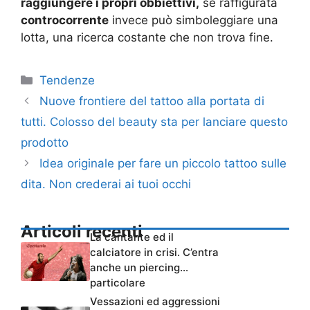
raggiungere i propri obbiettivi,
se raffigurata
controcorrente
invece può simboleggiare una
lotta, una ricerca costante che non trova fine.
Categorie
Tendenze
Nuove frontiere del tattoo alla portata di
tutti. Colosso del beauty sta per lanciare questo
prodotto
Idea originale per fare un piccolo tattoo sulle
dita. Non crederai ai tuoi occhi
Articoli recenti
La cantante ed il
calciatore in crisi. C’entra
anche un piercing…
particolare
Vessazioni ed aggressioni