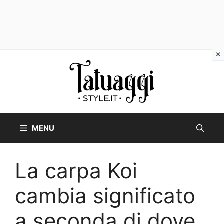
Vai
al
contenuto
MENU
La carpa Koi
cambia significato
a seconda di dove