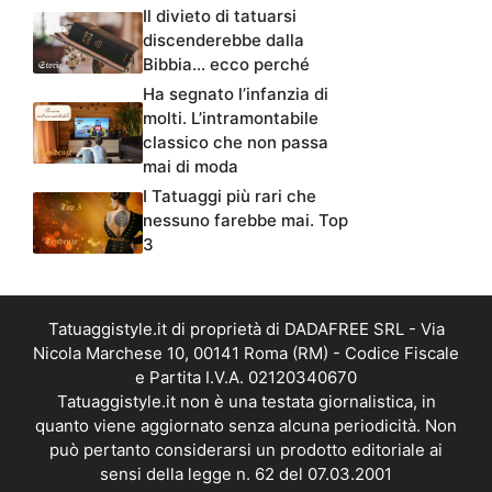
Il divieto di tatuarsi
discenderebbe dalla
Bibbia… ecco perché
Ha segnato l’infanzia di
molti. L’intramontabile
classico che non passa
mai di moda
I Tatuaggi più rari che
nessuno farebbe mai. Top
3
Tatuaggistyle.it di proprietà di DADAFREE SRL - Via
Nicola Marchese 10, 00141 Roma (RM) - Codice Fiscale
e Partita I.V.A. 02120340670
Tatuaggistyle.it non è una testata giornalistica, in
quanto viene aggiornato senza alcuna periodicità. Non
può pertanto considerarsi un prodotto editoriale ai
sensi della legge n. 62 del 07.03.2001