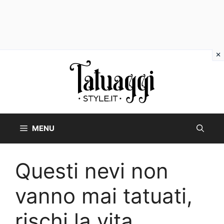
Vai
al
contenuto
MENU
Questi nevi non
vanno mai tatuati,
rischi la vita