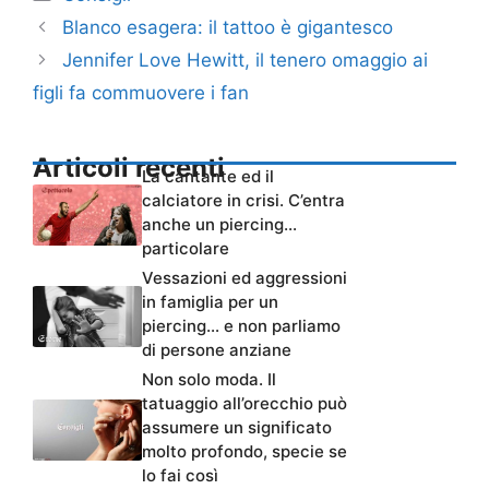
Blanco esagera: il tattoo è gigantesco
Jennifer Love Hewitt, il tenero omaggio ai
figli fa commuovere i fan
Articoli recenti
La cantante ed il
calciatore in crisi. C’entra
anche un piercing…
particolare
Vessazioni ed aggressioni
in famiglia per un
piercing… e non parliamo
di persone anziane
Non solo moda. Il
tatuaggio all’orecchio può
assumere un significato
molto profondo, specie se
lo fai così