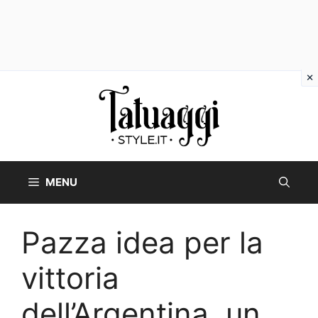
Vai
al
contenuto
MENU
Pazza idea per la
vittoria
dell’Argentina, un