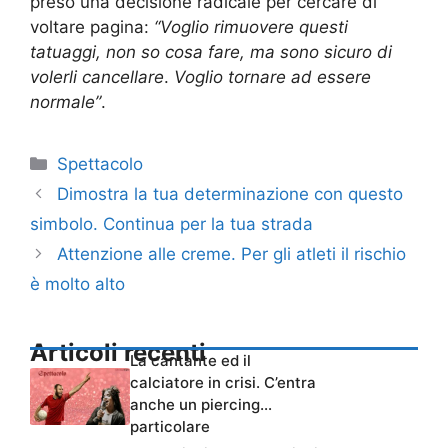
preso una decisione radicale per cercare di
voltare pagina:
“Voglio rimuovere questi
tatuaggi, non so cosa fare,
ma sono sicuro di
volerli cancellare
.
Voglio tornare ad essere
normale”
.
Categorie
Spettacolo
Dimostra la tua determinazione con questo
simbolo. Continua per la tua strada
Attenzione alle creme. Per gli atleti il rischio
è molto alto
Articoli recenti
La cantante ed il
calciatore in crisi. C’entra
anche un piercing…
particolare