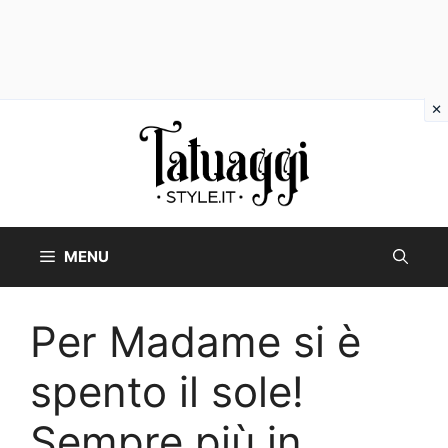
Vai
al
contenuto
MENU
Per Madame si è
spento il sole!
Sempre più in