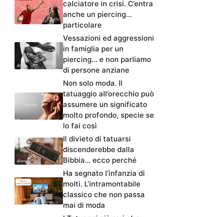
calciatore in crisi. C’entra
anche un piercing…
particolare
Vessazioni ed aggressioni
in famiglia per un
piercing… e non parliamo
di persone anziane
Non solo moda. Il
tatuaggio all’orecchio può
assumere un significato
molto profondo, specie se
lo fai così
Il divieto di tatuarsi
discenderebbe dalla
Bibbia… ecco perché
Ha segnato l’infanzia di
molti. L’intramontabile
classico che non passa
mai di moda