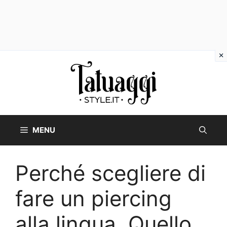
Vai
al
contenuto
MENU
Perché scegliere di
fare un piercing
alla lingua. Quello