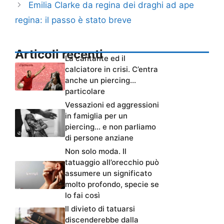
Emilia Clarke da regina dei draghi ad ape
regina: il passo è stato breve
Articoli recenti
La cantante ed il
calciatore in crisi. C’entra
anche un piercing…
particolare
Vessazioni ed aggressioni
in famiglia per un
piercing… e non parliamo
di persone anziane
Non solo moda. Il
tatuaggio all’orecchio può
assumere un significato
molto profondo, specie se
lo fai così
Il divieto di tatuarsi
discenderebbe dalla