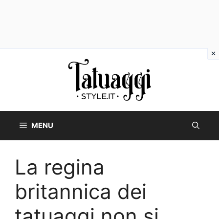
Vai
al
contenuto
MENU
La regina
britannica dei
tatuaggi non si