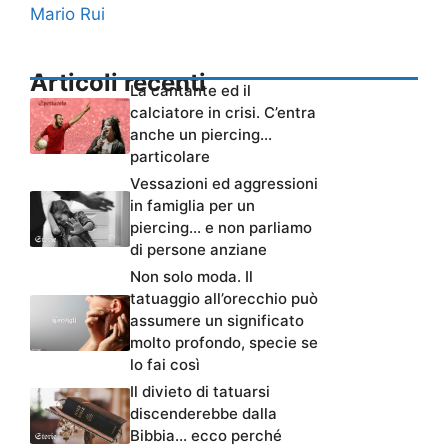
Mario Rui
Articoli recenti
La cantante ed il
calciatore in crisi. C’entra
anche un piercing…
particolare
Vessazioni ed aggressioni
in famiglia per un
piercing… e non parliamo
di persone anziane
Non solo moda. Il
tatuaggio all’orecchio può
assumere un significato
molto profondo, specie se
lo fai così
Il divieto di tatuarsi
discenderebbe dalla
Bibbia… ecco perché