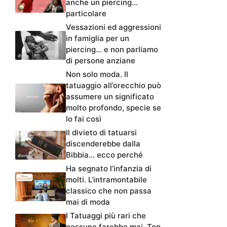
anche un piercing…
particolare
Vessazioni ed aggressioni
in famiglia per un
piercing… e non parliamo
di persone anziane
Non solo moda. Il
tatuaggio all’orecchio può
assumere un significato
molto profondo, specie se
lo fai così
Il divieto di tatuarsi
discenderebbe dalla
Bibbia… ecco perché
Ha segnato l’infanzia di
molti. L’intramontabile
classico che non passa
mai di moda
I Tatuaggi più rari che
nessuno farebbe mai. Top