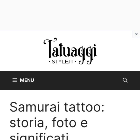
Vai
al
contenuto
MENU
Samurai tattoo:
storia, foto e
significati