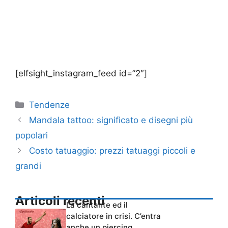
[elfsight_instagram_feed id=”2″]
Categorie
Tendenze
Mandala tattoo: significato e disegni più
popolari
Costo tatuaggio: prezzi tatuaggi piccoli e
grandi
Articoli recenti
La cantante ed il
calciatore in crisi. C’entra
anche un piercing…