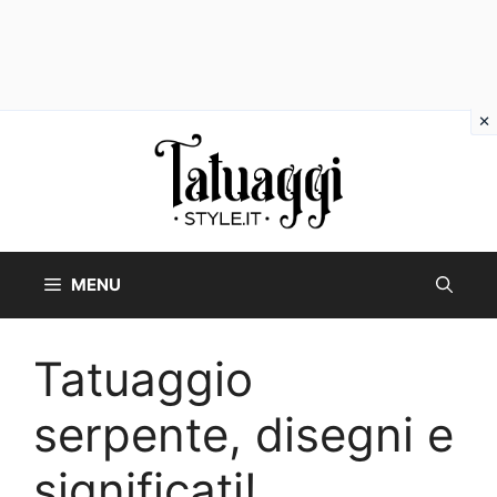
Vai
al
contenuto
MENU
Tatuaggio
serpente, disegni e
significati!