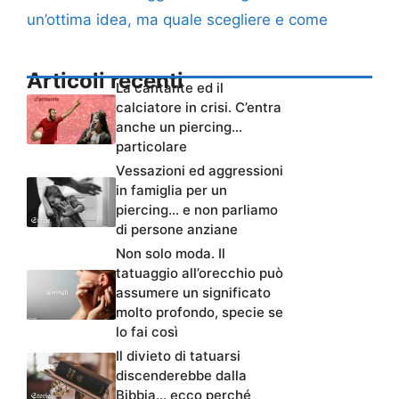
un’ottima idea, ma quale scegliere e come
Articoli recenti
La cantante ed il
calciatore in crisi. C’entra
anche un piercing…
particolare
Vessazioni ed aggressioni
in famiglia per un
piercing… e non parliamo
di persone anziane
Non solo moda. Il
tatuaggio all’orecchio può
assumere un significato
molto profondo, specie se
lo fai così
Il divieto di tatuarsi
discenderebbe dalla
Bibbia… ecco perché