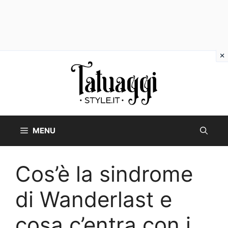
Vai
al
contenuto
MENU
Cos’è la sindrome
di Wanderlast e
cosa c’entra con i