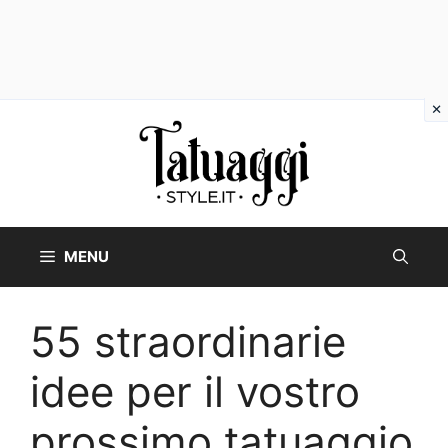
Vai
al
contenuto
MENU
55 straordinarie
idee per il vostro
prossimo tatuaggio