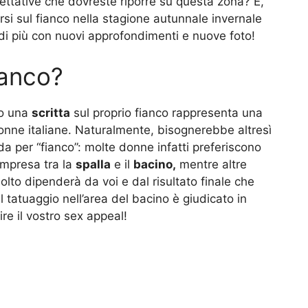
pettative che dovreste riporre su questa zona? E,
arsi sul fianco nella stagione autunnale invernale
i più con nuovi approfondimenti e nuove foto!
ianco?
o una
scritta
sul proprio fianco rappresenta una
onne italiane. Naturalmente, bisognerebbe altresì
a per “fianco”: molte donne infatti preferiscono
compresa tra la
spalla
e il
bacino,
mentre altre
olto dipenderà da voi e dal risultato finale che
tatuaggio nell’area del bacino è giudicato in
re il vostro sex appeal!