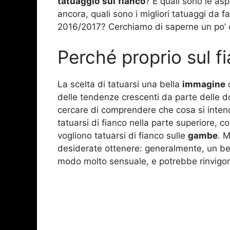
tatuaggio
sul
fianco
? E quali sono le as
ancora, quali sono i migliori tatuaggi da f
2016/2017? Cerchiamo di saperne un po’ d
Perché proprio sul f
La scelta di tatuarsi una bella
immagine
delle tendenze crescenti da parte delle d
cercare di comprendere che cosa si intend
tatuarsi di fianco nella parte superiore, 
vogliono tatuarsi di fianco sulle
gambe
. M
desiderate ottenere: generalmente, un bel 
modo molto sensuale, e potrebbe rinvigori