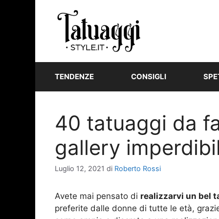
Vai
al
contenuto
TENDENZE
CONSIGLI
SPE
40 tatuaggi da fa
gallery imperdibi
Luglio 12, 2021
di
Roberto Rossi
Avete mai pensato di
realizzarvi un bel 
preferite dalle donne di tutte le età, grazi