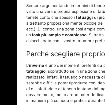
Sempre argomentando in termini di tende
visto una vera e propria esplosione di tatu
tenete conto che spesso i
tatuaggi
di pi
altrettanto proporzionalmente piccole del pro
ecc.). Di contro, una zona così ampia com
un
look più ampio e complesso
. Si tratt
chiacchierata con il vostro tatuatore prefer
Perché scegliere proprio
L’
inverno
è uno dei momenti preferiti da 
tatuaggio
, soprattutto se in una zona c
realizzato, infatti, il tatuaggio necessita d
sarebbe difficile poter riprodurre con ide
di disinfettarlo e di tenerlo lontano dai r
davvero molto, molto arduo poter dedicare
in maniera più comoda e pratica durante l