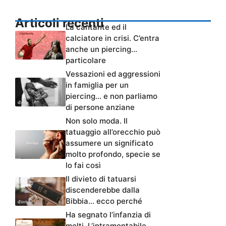
Articoli recenti
La cantante ed il
calciatore in crisi. C’entra
anche un piercing…
particolare
Vessazioni ed aggressioni
in famiglia per un
piercing… e non parliamo
di persone anziane
Non solo moda. Il
tatuaggio all’orecchio può
assumere un significato
molto profondo, specie se
lo fai così
Il divieto di tatuarsi
discenderebbe dalla
Bibbia… ecco perché
Ha segnato l’infanzia di
molti. L’intramontabile