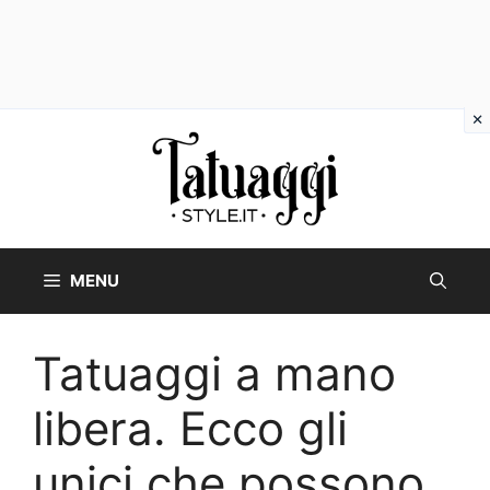
Vai
al
contenuto
MENU
Tatuaggi a mano
libera. Ecco gli
unici che possono