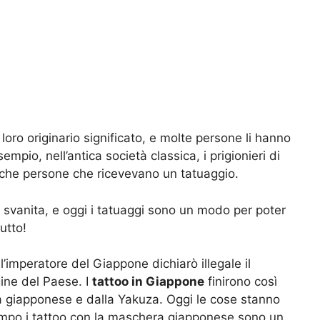
loro originario significato, e molte persone li hanno
mpio, nell’antica società classica, i prigionieri di
tipiche persone che ricevevano un tatuaggio.
 svanita, e oggi i tatuaggi sono un modo per poter
utto!
’imperatore del Giappone dichiarò illegale il
gine del Paese. I
tattoo in Giappone
finirono così
ia giapponese e dalla Yakuza. Oggi le cose stanno
mpo i tattoo con la maschera giapponese sono un