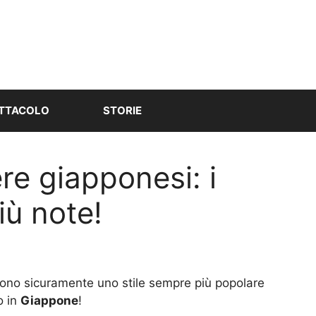
TTACOLO
STORIE
e giapponesi: i
più note!
ono sicuramente uno stile sempre più popolare
o in
Giappone
!