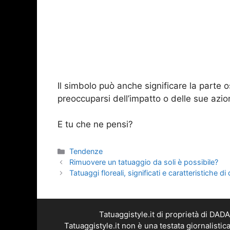
Il simbolo può anche significare la parte
preoccuparsi dell’impatto o delle sue azioni
E tu che ne pensi?
Categorie
Tendenze
Rimuovere un tatuaggio da soli è possibile?
Tatuaggi floreali, significati e caratteristiche di 
Tatuaggistyle.it di proprietà di DA
Tatuaggistyle.it non è una testata giornalisti