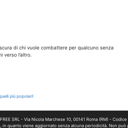
 oscura di chi vuole combattere per qualcuno senza
 verso l’altro.
quelli più popolari!
DAFREE SRL - Via Nicola Marchese 10, 00141 Roma (RM) - Codice 
ca, in quanto viene aggiornato senza alcuna periodicità. Non può 