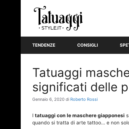
Vai
al
contenuto
TENDENZE
CONSIGLI
SPE
Tatuaggi mascher
significati delle 
Gennaio 6, 2020
di
Roberto Rossi
I
tatuaggi con le maschere giapponesi
s
quando si tratta di arte tattoo… e non sol