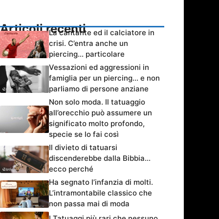
Articoli recenti
La cantante ed il calciatore in
crisi. C’entra anche un
piercing… particolare
Vessazioni ed aggressioni in
famiglia per un piercing… e non
parliamo di persone anziane
Non solo moda. Il tatuaggio
all’orecchio può assumere un
significato molto profondo,
specie se lo fai così
Il divieto di tatuarsi
discenderebbe dalla Bibbia…
ecco perché
Ha segnato l’infanzia di molti.
L’intramontabile classico che
non passa mai di moda
I Tatuaggi più rari che nessuno