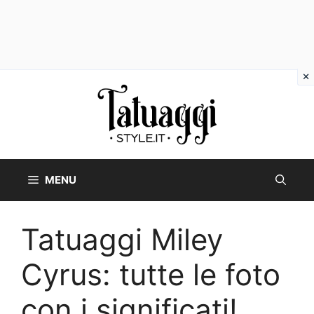
Vai
al
contenuto
MENU
Tatuaggi Miley
Cyrus: tutte le foto
con i significati!