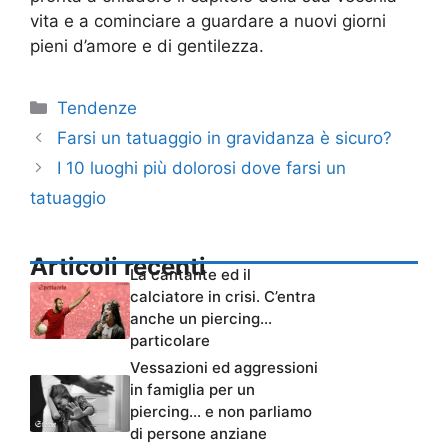
vita e a cominciare a guardare a nuovi giorni
pieni d’amore e di gentilezza.
Categorie
Tendenze
Farsi un tatuaggio in gravidanza è sicuro?
I 10 luoghi più dolorosi dove farsi un
tatuaggio
Articoli recenti
La cantante ed il
calciatore in crisi. C’entra
anche un piercing…
particolare
Vessazioni ed aggressioni
in famiglia per un
piercing… e non parliamo
di persone anziane