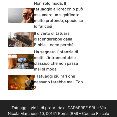
Non solo moda. Il
tatuaggio all’orecchio può
assumere un significato
molto profondo, specie se
lo fai così
Il divieto di tatuarsi
discenderebbe dalla
Bibbia… ecco perché
Ha segnato l’infanzia di
molti. L’intramontabile
classico che non passa
mai di moda
I Tatuaggi più rari che
nessuno farebbe mai. Top
3
Tatuaggistyle.it di proprietà di DADAFREE SRL - Via
Nicola Marchese 10, 00141 Roma (RM) - Codice Fiscale