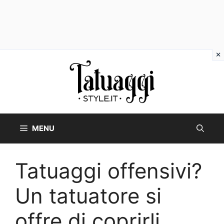
Vai
al
contenuto
MENU
Tatuaggi offensivi?
Un tatuatore si
offre di coprirli