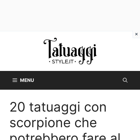
Vai
al
contenuto
MENU
20 tatuaggi con
scorpione che
potrebbero fare al