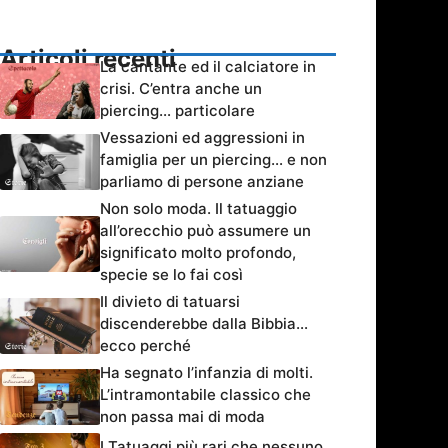
Articoli recenti
La cantante ed il calciatore in
crisi. C’entra anche un
piercing… particolare
Vessazioni ed aggressioni in
famiglia per un piercing… e non
parliamo di persone anziane
Non solo moda. Il tatuaggio
all’orecchio può assumere un
significato molto profondo,
specie se lo fai così
Il divieto di tatuarsi
discenderebbe dalla Bibbia…
ecco perché
Ha segnato l’infanzia di molti.
L’intramontabile classico che
non passa mai di moda
I Tatuaggi più rari che nessuno