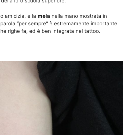
della loro scuola superiore.
o amicizia, e la
mela
nella mano mostrata in
la parola “per sempre” è estremamente importante
e righe fa, ed è ben integrata nel tattoo.