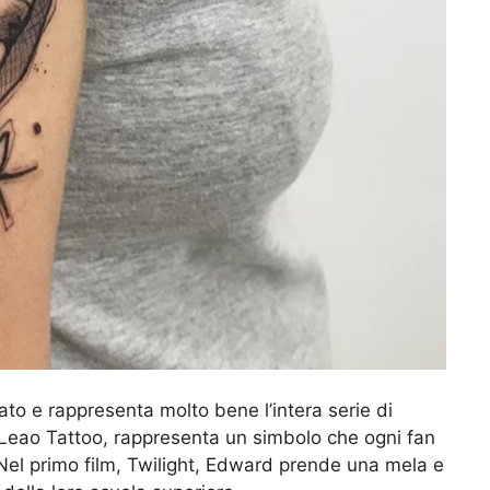
to e rappresenta molto bene l’intera serie di
s Leao Tattoo, rappresenta un simbolo che ogni fan
Nel primo film, Twilight, Edward prende una mela e