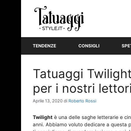
Vai
al
contenuto
TENDENZE
CONSIGLI
SPE
Tatuaggi Twilight
per i nostri lettori
Aprile 13, 2020
di
Roberto Rossi
Twilight
è una delle saghe letterarie e ci
anni. Abbiamo voluto dedicare a questa pi