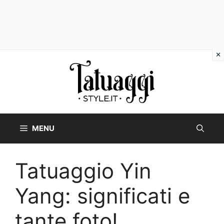
Vai
al
contenuto
MENU
Tatuaggio Yin
Yang: significati e
tante foto!