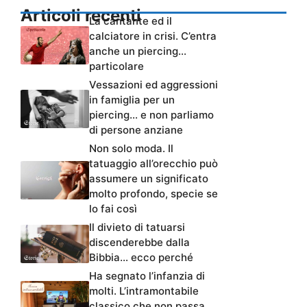
Articoli recenti
La cantante ed il
calciatore in crisi. C’entra
anche un piercing…
particolare
Vessazioni ed aggressioni
in famiglia per un
piercing… e non parliamo
di persone anziane
Non solo moda. Il
tatuaggio all’orecchio può
assumere un significato
molto profondo, specie se
lo fai così
Il divieto di tatuarsi
discenderebbe dalla
Bibbia… ecco perché
Ha segnato l’infanzia di
molti. L’intramontabile
classico che non passa