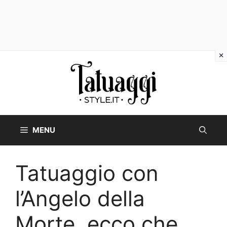
Vai
al
contenuto
MENU
Tatuaggio con
l’Angelo della
Morte, ecco che