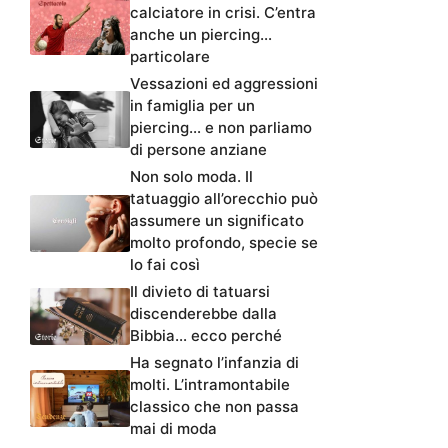
calciatore in crisi. C’entra
anche un piercing…
particolare
Vessazioni ed aggressioni
in famiglia per un
piercing… e non parliamo
di persone anziane
Non solo moda. Il
tatuaggio all’orecchio può
assumere un significato
molto profondo, specie se
lo fai così
Il divieto di tatuarsi
discenderebbe dalla
Bibbia… ecco perché
Ha segnato l’infanzia di
molti. L’intramontabile
classico che non passa
mai di moda