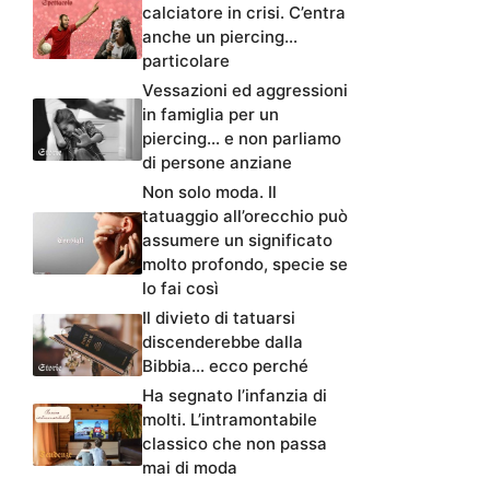
calciatore in crisi. C’entra
anche un piercing…
particolare
Vessazioni ed aggressioni
in famiglia per un
piercing… e non parliamo
di persone anziane
Non solo moda. Il
tatuaggio all’orecchio può
assumere un significato
molto profondo, specie se
lo fai così
Il divieto di tatuarsi
discenderebbe dalla
Bibbia… ecco perché
Ha segnato l’infanzia di
molti. L’intramontabile
classico che non passa
mai di moda