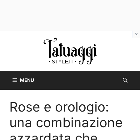
Vai
al
contenuto
MENU
Rose e orologio:
una combinazione
azzardata che