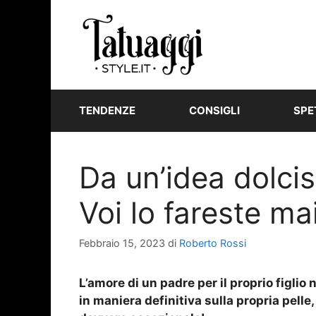
Vai
al
contenuto
TENDENZE
CONSIGLI
SPE
Da un’idea dolci
Voi lo fareste ma
Febbraio 15, 2023
di
Roberto Rossi
L’amore di un padre per il proprio figli
in maniera definitiva sulla propria pelle,