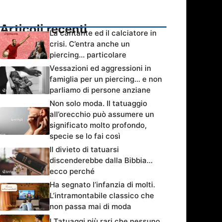
Articoli recenti
La cantante ed il calciatore in
crisi. C’entra anche un
piercing… particolare
Vessazioni ed aggressioni in
famiglia per un piercing… e non
parliamo di persone anziane
Non solo moda. Il tatuaggio
all’orecchio può assumere un
significato molto profondo,
specie se lo fai così
Il divieto di tatuarsi
discenderebbe dalla Bibbia…
ecco perché
Ha segnato l’infanzia di molti.
L’intramontabile classico che
non passa mai di moda
I Tatuaggi più rari che nessuno