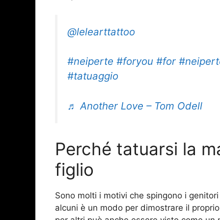
@lelearttattoo
#neiperte
#foryou
#for
#neiper
#tatuaggio
♬ Another Love – Tom Odell
Perché tatuarsi la ma
figlio
Sono molti i motivi che spingono i genitor
alcuni è un modo per dimostrare il proprio
per altri può anche essere visto come 