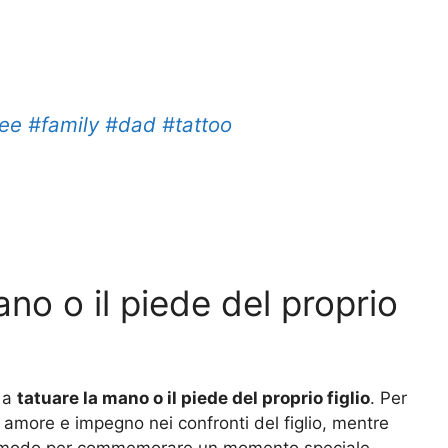
tee
#family
#dad
#tattoo
no o il piede del proprio
i a
tatuare la mano o il piede del proprio figlio
. Per
 amore e impegno nei confronti del figlio, mentre
un modo per commemorare un momento speciale