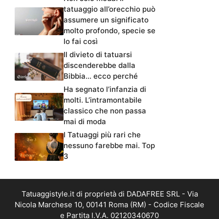
tatuaggio all’orecchio può
assumere un significato
molto profondo, specie se
lo fai così
Il divieto di tatuarsi
discenderebbe dalla
Bibbia… ecco perché
Ha segnato l’infanzia di
molti. L’intramontabile
classico che non passa
mai di moda
I Tatuaggi più rari che
nessuno farebbe mai. Top
3
Tatuaggistyle.it di proprietà di DADAFREE SRL - Via
Nicola Marchese 10, 00141 Roma (RM) - Codice Fiscale
e Partita I.V.A. 02120340670