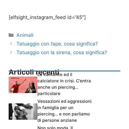
[elfsight_instagram_feed id=”45″]
Categorie
Animali
Tatuaggio con l’ape, cosa significa?
Tatuaggio con la sirena, cosa significa?
Articoli recenti
La cantante ed il
calciatore in crisi. C’entra
anche un piercing…
particolare
Vessazioni ed aggressioni
in famiglia per un
piercing… e non parliamo
di persone anziane
Non solo moda. Il