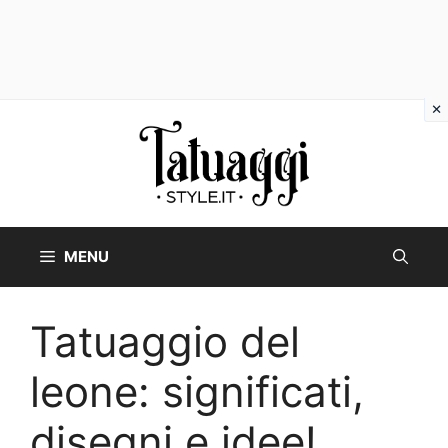
Vai
al
contenuto
MENU
Tatuaggio del
leone: significati,
disegni e idee!