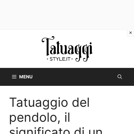
Vai
al
contenuto
MENU
Tatuaggio del
pendolo, il
significato di un