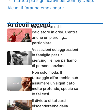
I tattoo più significativi per Johnny Deep.
Alcuni ti faranno emozionare
Articoli recenti
La cantante ed il
calciatore in crisi. C’entra
anche un piercing…
particolare
Vessazioni ed aggressioni
in famiglia per un
piercing… e non parliamo
di persone anziane
Non solo moda. Il
tatuaggio all’orecchio può
assumere un significato
molto profondo, specie se
lo fai così
Il divieto di tatuarsi
discenderebbe dalla