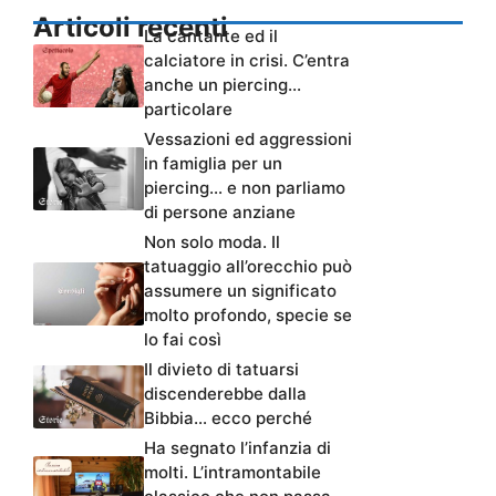
Articoli recenti
La cantante ed il
calciatore in crisi. C’entra
anche un piercing…
particolare
Vessazioni ed aggressioni
in famiglia per un
piercing… e non parliamo
di persone anziane
Non solo moda. Il
tatuaggio all’orecchio può
assumere un significato
molto profondo, specie se
lo fai così
Il divieto di tatuarsi
discenderebbe dalla
Bibbia… ecco perché
Ha segnato l’infanzia di
molti. L’intramontabile