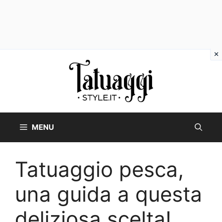
Vai
al
contenuto
MENU
Tatuaggio pesca,
una guida a questa
deliziosa scelta!