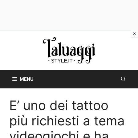
Vai
al
contenuto
MENU
E’ uno dei tattoo
più richiesti a tema
videogiochi e ha