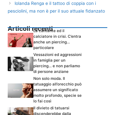
Iolanda Renga e il tattoo di coppia con i
pesciolini, ma non è per il suo attuale fidanzato
Articoli recenti
La cantante ed il
calciatore in crisi. C’entra
anche un piercing…
particolare
Vessazioni ed aggressioni
in famiglia per un
piercing… e non parliamo
di persone anziane
Non solo moda. Il
tatuaggio all’orecchio può
assumere un significato
molto profondo, specie se
lo fai così
Il divieto di tatuarsi
discenderebbe dalla