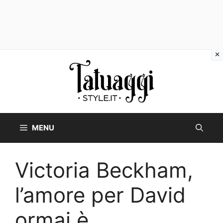
Vai
al
contenuto
MENU
Victoria Beckham,
l’amore per David
ormai è