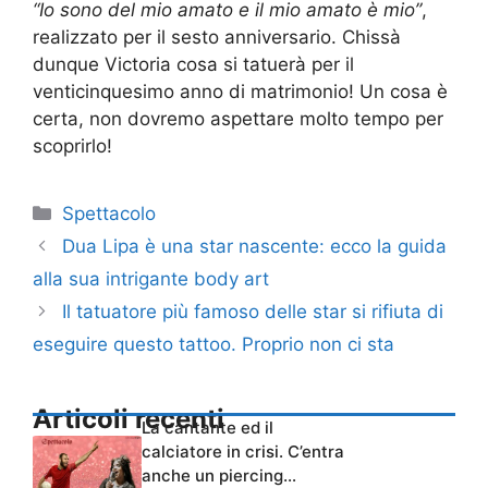
“Io sono del mio amato e il mio amato è mio”
,
realizzato per il sesto anniversario. Chissà
dunque Victoria cosa si tatuerà per il
venticinquesimo anno di matrimonio! Un cosa è
certa, non dovremo aspettare molto tempo per
scoprirlo!
Categorie
Spettacolo
Dua Lipa è una star nascente: ecco la guida
alla sua intrigante body art
Il tatuatore più famoso delle star si rifiuta di
eseguire questo tattoo. Proprio non ci sta
Articoli recenti
La cantante ed il
calciatore in crisi. C’entra
anche un piercing…