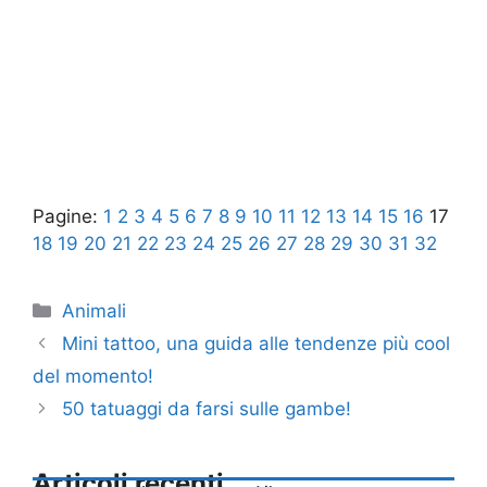
Pagine:
1
2
3
4
5
6
7
8
9
10
11
12
13
14
15
16
17
18
19
20
21
22
23
24
25
26
27
28
29
30
31
32
Categorie
Animali
Mini tattoo, una guida alle tendenze più cool
del momento!
50 tatuaggi da farsi sulle gambe!
Articoli recenti