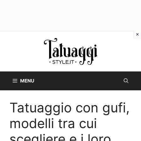
Vai
al
contenuto
MENU
Tatuaggio con gufi,
modelli tra cui
scegliere e i loro