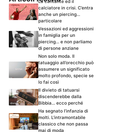
La cantante ed il
calciatore in crisi. C’entra
anche un piercing…
particolare
Vessazioni ed aggressioni
in famiglia per un
piercing… e non parliamo
di persone anziane
Non solo moda. Il
tatuaggio all’orecchio può
assumere un significato
molto profondo, specie se
lo fai così
Il divieto di tatuarsi
discenderebbe dalla
Bibbia… ecco perché
Ha segnato l’infanzia di
molti. L’intramontabile
classico che non passa
mai di moda