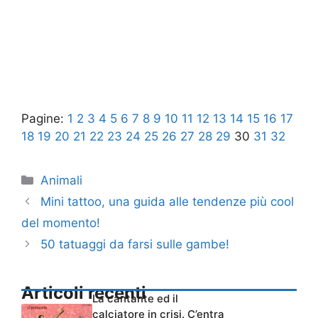
Pagine:
1
2
3
4
5
6
7
8
9
10
11
12
13
14
15
16
17
18
19
20
21
22
23
24
25
26
27
28
29
30
31
32
Categorie
Animali
Mini tattoo, una guida alle tendenze più cool
del momento!
50 tatuaggi da farsi sulle gambe!
Articoli recenti
La cantante ed il
calciatore in crisi. C’entra