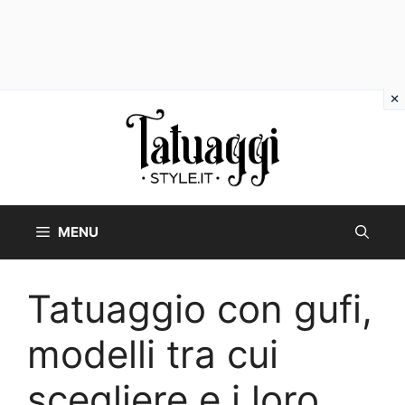
Vai
al
contenuto
MENU
Tatuaggio con gufi,
modelli tra cui
scegliere e i loro