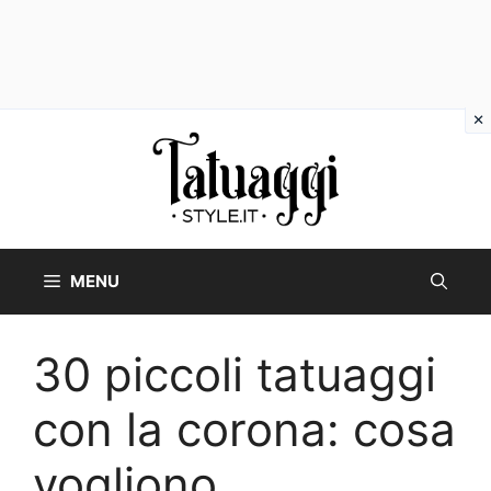
Vai
al
contenuto
MENU
30 piccoli tatuaggi
con la corona: cosa
vogliono