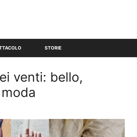
TTACOLO
STORIE
i venti: bello,
i moda