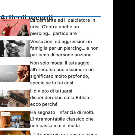
Articoli recenti
La cantante ed il calciatore in
crisi. C’entra anche un
piercing… particolare
Vessazioni ed aggressioni in
famiglia per un piercing… e non
parliamo di persone anziane
Non solo moda. Il tatuaggio
all’orecchio può assumere un
significato molto profondo,
specie se lo fai così
Il divieto di tatuarsi
discenderebbe dalla Bibbia…
ecco perché
Ha segnato l’infanzia di molti.
L’intramontabile classico che
non passa mai di moda
I Tatuaggi più rari che nessuno