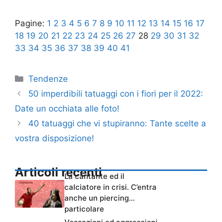
Pagine:
1
2
3
4
5
6
7
8
9
10
11
12
13
14
15
16
17
18
19
20
21
22
23
24
25
26
27
28
29
30
31
32
33
34
35
36
37
38
39
40
41
Categorie
Tendenze
50 imperdibili tatuaggi con i fiori per il 2022:
Date un occhiata alle foto!
40 tatuaggi che vi stupiranno: Tante scelte a
vostra disposizione!
Articoli recenti
La cantante ed il
calciatore in crisi. C’entra
anche un piercing…
particolare