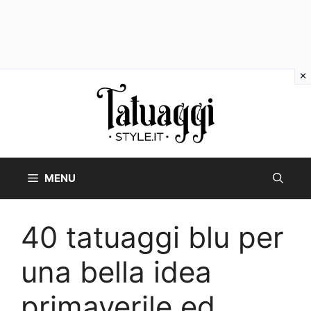
Vai
al
contenuto
MENU
40 tatuaggi blu per
una bella idea
primaverile ed